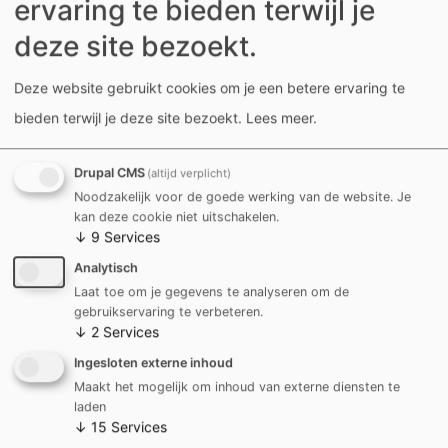
ervaring te bieden terwijl je
Alles over Markten
deze site bezoekt.
Deze website gebruikt cookies om je een betere ervaring te
bieden terwijl je deze site bezoekt.
Lees meer
.
Drupal CMS
(altijd verplicht)
Noodzakelijk voor de goede werking van de website. Je
kan deze cookie niet uitschakelen.
↓
9
Services
Analytisch
Laat toe om je gegevens te analyseren om de
gebruikservaring te verbeteren.
↓
2
Services
Ingesloten externe inhoud
Maakt het mogelijk om inhoud van externe diensten te
Kortrijk Kiemt - tijdelijke ruimte voor
laden
starters op Budatip
↓
15
Services