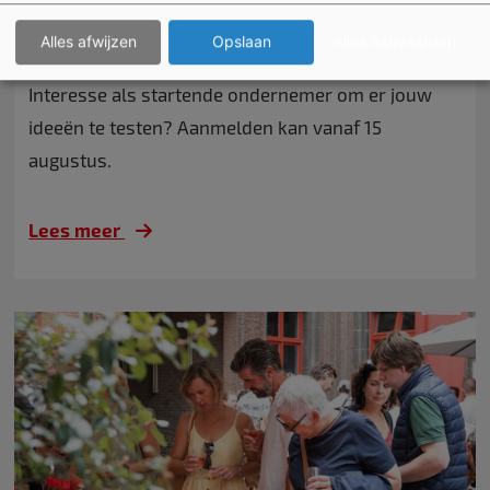
Stad Kortrijk lanceert een tijdelijk aanbod binnen
Alles afwijzen
Opslaan
Alles aanvaarden
het voormalig ziekenhuis aan de Reepkaai.
Interesse als startende ondernemer om er jouw
ideeën te testen? Aanmelden kan vanaf 15
augustus.
Lees meer