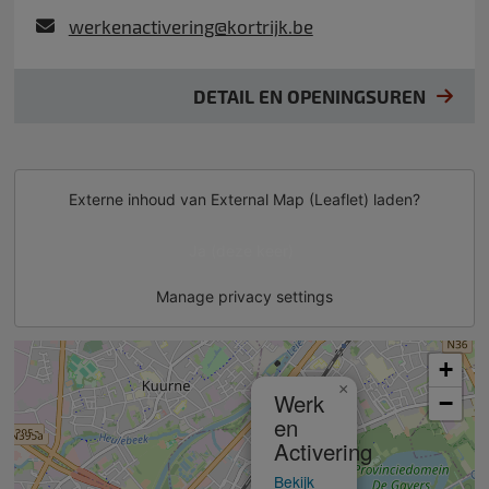
werkenactivering@kortrijk.be
DETAIL EN OPENINGSUREN
Externe inhoud van
External Map (Leaflet)
laden?
Ja (deze keer)
Manage privacy settings
+
×
Werk
−
en
Activering
Bekijk