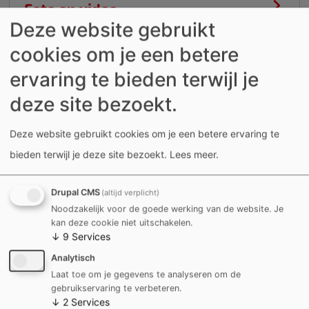
Foto en video
Deze website gebruikt
cookies om je een betere
Briefwisseling
ervaring te bieden terwijl je
deze site bezoekt.
Gepersonaliseerde
verkiezingsboodschappen
Deze website gebruikt cookies om je een betere ervaring te
bieden terwijl je deze site bezoekt.
Lees meer
.
Chatbot / Virtuele assistent
Drupal CMS
(altijd verplicht)
De rechten en wijze waarop je jouw
Noodzakelijk voor de goede werking van de website. Je
kan deze cookie niet uitschakelen.
rechten als gebruiker kan
↓
9
Services
uitoefenen
Analytisch
Laat toe om je gegevens te analyseren om de
gebruikservaring te verbeteren.
De maatregelen om jouw
↓
2
Services