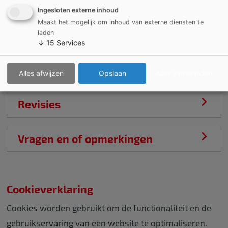
persoonsgegevens te beschermen
Ingesloten externe inhoud
Maakt het mogelijk om inhoud van externe diensten te
laden
Protocollen
↓
15
Services
Beraadslagingen
Alles afwijzen
Opslaan
Alles aanvaarden
Revisies
Vragen en of opmerkingen
Cookieverklaring
Cookies worden gebruikt om de functionaliteit en de
gebruikservaring van een website te optimaliseren.