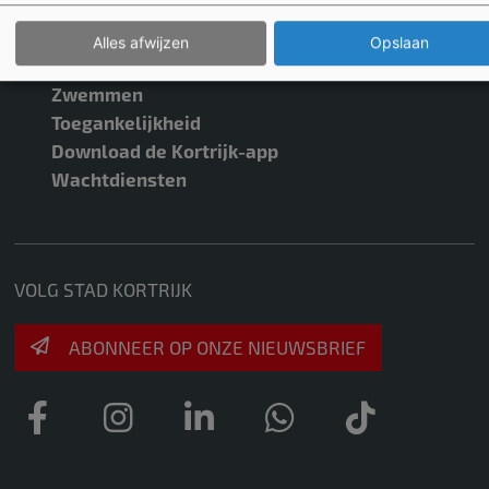
Burgerzaken
Openbare bibliotheek
Alles afwijzen
Opslaan
Visit Kortrijk
Zwemmen
Toegankelijkheid
Download de Kortrijk-app
Wachtdiensten
VOLG STAD KORTRIJK
ABONNEER OP ONZE NIEUWSBRIEF