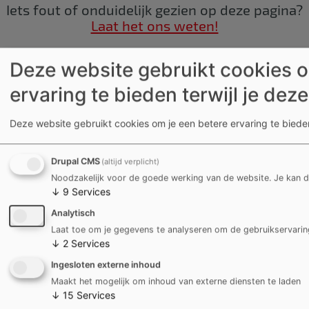
Iets fout of onduidelijk gezien op deze pagina?
Laat het ons weten!
Deze website gebruikt cookies o
ervaring te bieden terwijl je deze
Deze website gebruikt cookies om je een betere ervaring te bieden
Stad Kortrijk
Grote Markt 54
Drupal CMS
(altijd verplicht)
8500 Kortrijk
Noodzakelijk voor de goede werking van de website. Je kan de
BTW BE 0207.494.678
↓
9
Services
1777
Analytisch
info@kortrijk.be
Laat toe om je gegevens te analyseren om de gebruikservarin
↓
2
Services
Ingesloten externe inhoud
Maakt het mogelijk om inhoud van externe diensten te laden
POPULAIRE PAGINA'S
↓
15
Services