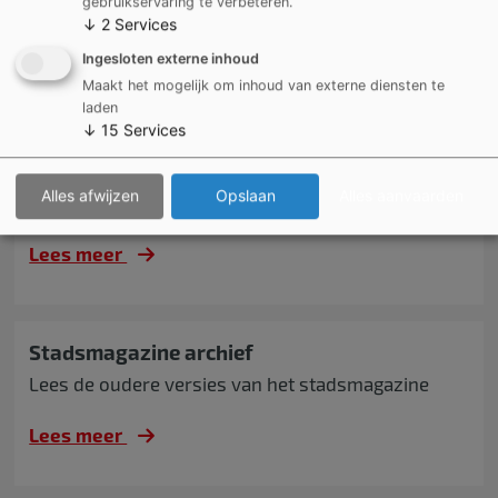
gebruikservaring te verbeteren.
↓
2
Services
Ingesloten externe inhoud
MEER ARTIKELS
Maakt het mogelijk om inhoud van externe diensten te
laden
↓
15
Services
Alles afwijzen
Opslaan
Alles aanvaarden
Jouw activiteit in het stadsmagazine?
Lees meer
Stadsmagazine archief
Lees de oudere versies van het stadsmagazine
Lees meer