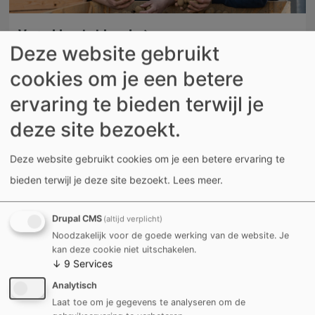
Van akker tot bord
Deze website gebruikt
cookies om je een betere
ervaring te bieden terwijl je
deze site bezoekt.
Deze website gebruikt cookies om je een betere ervaring te
bieden terwijl je deze site bezoekt.
Lees meer
.
Drupal CMS
(altijd verplicht)
Noodzakelijk voor de goede werking van de website. Je
kan deze cookie niet uitschakelen.
De Stroom combineert inclusief
↓
9
Services
vrijetijdsaanbod met digitale
Analytisch
weerbaarheid
Laat toe om je gegevens te analyseren om de