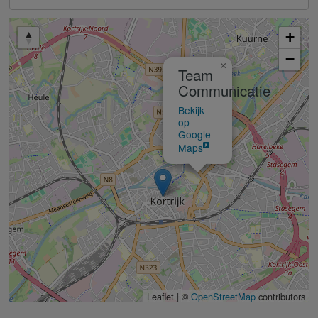
+
−
×
Team
Communicatie
Bekijk
op
Google
Maps
Leaflet | ©
OpenStreetMap
contributors