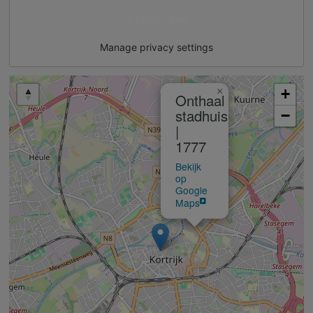
Ja (deze keer)
Manage privacy settings
×
+
Onthaal
stadhuis
−
|
1777
Bekijk
op
Google
Maps