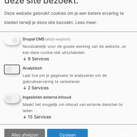
deze site bezoekt.
juiste team én de juiste persoon. 1777 staat in voor
contact met alle diensten van de stad en het OCMW,
Deze website gebruikt cookies om je een betere ervaring te
maar ook met de politie, brandweer, Parko, De
bieden terwijl je deze site bezoekt.
Lees meer
.
Vlaamse Waterweg, ... We houden je steeds op de
hoogte van wat er gebeurt met jouw vraag.
Drupal CMS
(altijd verplicht)
Noodzakelijk voor de goede werking van de website. Je
kan deze cookie niet uitschakelen.
Dankzij jouw vragen, opmerkingen en suggesties
↓
9
Services
maken we werk van een betere stad.
Analytisch
Laat toe om je gegevens te analyseren om de
gebruikservaring te verbeteren.
Klachtenbehandeling
↓
2
Services
Ben je niet tevreden over de afhandeling van je
Ingesloten externe inhoud
melding en/of het antwoord dat je kreeg? Dan kan je
Maakt het mogelijk om inhoud van externe diensten te
laden
steeds een beroep doen op onze interne
↓
15
Services
klachtencoördinator. Hij zoekt binnen de
stadsorganisatie actief naar een oplossing op basis
Alles afwijzen
Opslaan
Alles aanvaarden