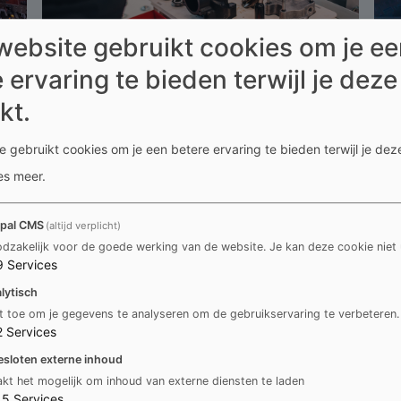
website gebruikt cookies om je e
 ervaring te bieden terwijl je deze
kt.
Culinaire cultuur
 gebruikt cookies om je een betere ervaring te bieden terwijl je deze
es meer
.
pal CMS
(altijd verplicht)
dzakelijk voor de goede werking van de website. Je kan deze cookie niet 
9
Services
lytisch
t toe om je gegevens te analyseren om de gebruikservaring te verbeteren.
2
Services
je verder voor jou
esloten externe inhoud
kt het mogelijk om inhoud van externe diensten te laden
15
Services