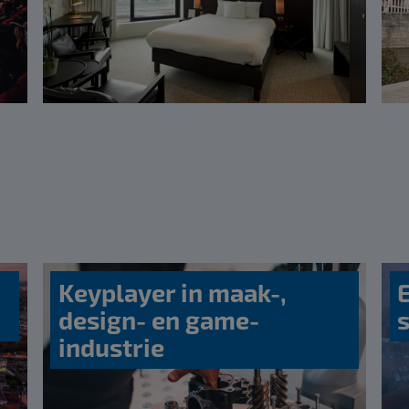
Keyplayer in maak-,
design- en game-
s
industrie