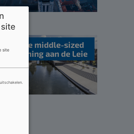
en
 site
Creatieve middle-sized
 site
bestemming aan de Leie
uitschakelen.