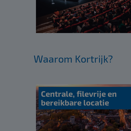
Waarom Kortrijk?
Centrale, filevrije en
bereikbare locatie