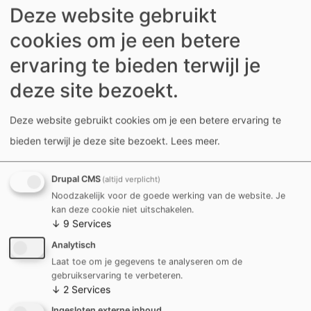
het sensibiliseren van het brede publiek. We
Deze website gebruikt
publiceren regelmatig artikels over Kortrijks erfgoed,
cookies om je een betere
ondersteunen evenementen zoals
Open
ervaring te bieden terwijl je
Monumentendag.
deze site bezoekt.
Sinds 2022 werken ABEKO en Architectuur Kortrijk
Deze website gebruikt cookies om je een betere ervaring te
(AK) samen aan de
Architectuurprijs Kortrijk.
Deze
bieden terwijl je deze site bezoekt.
Lees meer
.
prijs zet erfgoed, renovatie en nieuwbouw in de kijker.
Voor de
editie van 2025
worden de finalisten
Drupal CMS
(altijd verplicht)
Noodzakelijk voor de goede werking van de website. Je
binnenkort aangekondigd.
kan deze cookie niet uitschakelen.
↓
9
Services
Meer info architectuurprijs
Analytisch
Laat toe om je gegevens te analyseren om de
gebruikservaring te verbeteren.
↓
2
Services
Onze Leden
Ingesloten externe inhoud