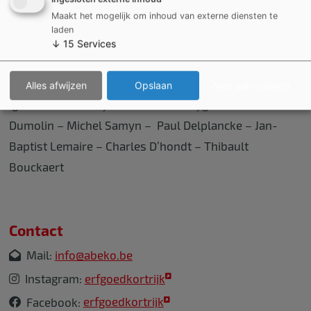
Maakt het mogelijk om inhoud van externe diensten te
Hannes Pieters & Peter Despriet (voorzitters)
laden
↓
15
Services
Adriaan Linters † (erelid)
Nicole Pannier– Emma D’haene – Sigert Defrancq –
Alles afwijzen
Opslaan
Alles aanvaarden
Ignace Van Canneyt – Bernard D’Heygere – Pierre
Dumolin – Michel Samyn – Paul Delplancke – Jan-
Baptist Lemaire – Charles D’hondt – Thibault
Bouckaert
Contact
Mail:
info@abeko.be
Instagram:
erfgoedkortrijk
Facebook:
erfgoedkortrijk