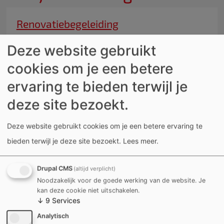
Renovatiebegeleiding
Leiestraat 21
Deze website gebruikt
8500
Kortrijk
cookies om je een betere
België
ervaring te bieden terwijl je
056 27 72 00
deze site bezoekt.
renovatie@kortrijk.be
Deze website gebruikt cookies om je een betere ervaring te
bieden terwijl je deze site bezoekt.
Lees meer
.
DETAIL EN OPENINGSUREN
Drupal CMS
(altijd verplicht)
Noodzakelijk voor de goede werking van de website. Je
kan deze cookie niet uitschakelen.
Externe inhoud van
External Map (Leaflet)
laden?
↓
9
Services
Analytisch
Ja (deze keer)