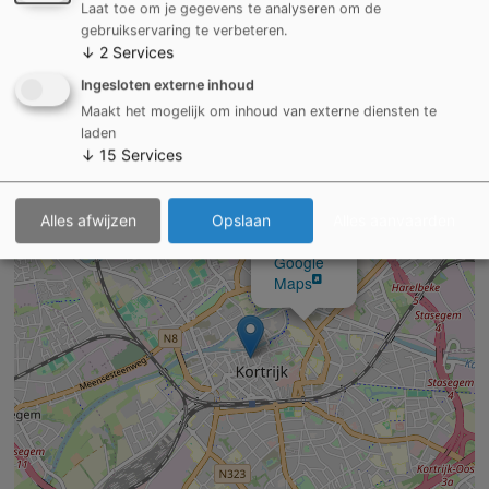
Laat toe om je gegevens te analyseren om de
gebruikservaring te verbeteren.
Manage privacy settings
↓
2
Services
Ingesloten externe inhoud
+
Maakt het mogelijk om inhoud van externe diensten te
laden
−
↓
15
Services
×
Renovatiebegeleiding
Alles afwijzen
Opslaan
Alles aanvaarden
Bekijk
op
Google
Maps