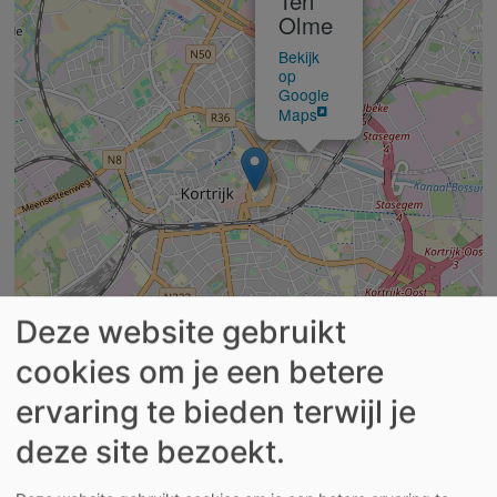
Ten
Olme
Bekijk
op
Google
Maps
Deze website gebruikt
Leaflet | ©
OpenStreetMap
contributors
cookies om je een betere
ervaring te bieden terwijl je
Het serviceflatgebouw ‘Ten Olme' is gelegen in de
Langemeersstraat 2 te Kortrijk, vlak naast wijkcentrum
deze site bezoekt.
De Zonnewijzer, en telt 72 comfortabele flats met een