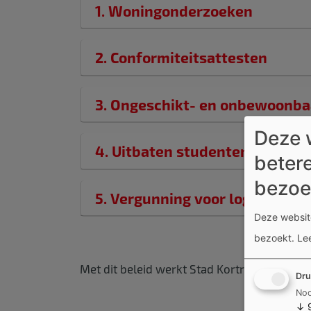
1. Woningonderzoeken
2. Conformiteitsattesten
3. Ongeschikt- en onbewoonba
Deze 
4. Uitbaten studentenhuis
betere
bezoe
5. Vergunning voor logements
Deze website
bezoekt.
Le
Met dit beleid werkt Stad Kortrijk samen 
Dru
Noo
↓