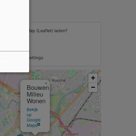
d van
External Map (Leaflet)
laden?
Ja (deze keer)
nage privacy settings
arden
+
×
Bouwen
−
Milieu
Wonen
Bekijk
op
Google
Maps