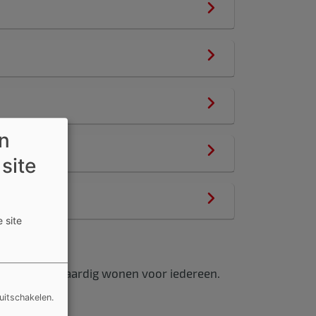
en
 site
 site
cht op menswaardig wonen voor iedereen.
uitschakelen.