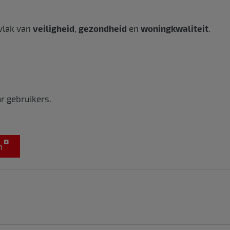
 vlak van
veiligheid
,
gezondheid
en
woningkwaliteit
.
r gebruikers.
n