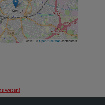
Leaflet | ©
OpenStreetMap
contributors
ns weten!