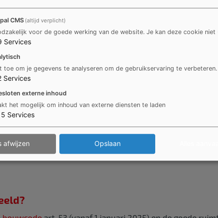
rbeeld­dossier uitgewerkt over het aanleggen van verhard
pal CMS
(altijd verplicht)
dzakelijk voor de goede werking van de website. Je kan deze cookie niet 
9
Services
lytisch
t toe om je gegevens te analyseren om de gebruikservaring te verbeteren.
2
Services
ier?
esloten externe inhoud
kt het mogelijk om inhoud van externe diensten te laden
 aanvraag in te dienen?
15
Services
lpen.
s afwijzen
Opslaan
Alles aanva
eeld?
e
bouwcode
art. 53 (vanaf 1 januari 2025) en
de goede ruimt