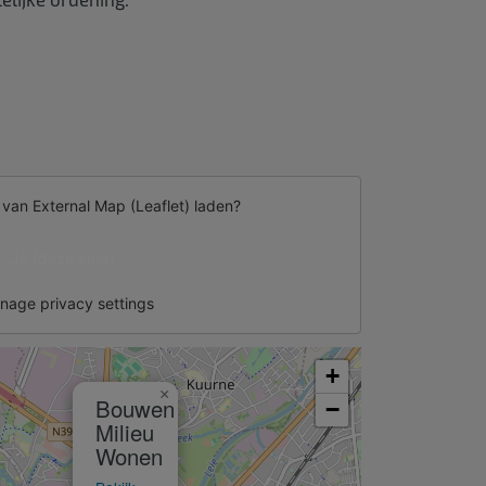
d van
External Map (Leaflet)
laden?
Ja (deze keer)
nage privacy settings
+
×
Bouwen
−
Milieu
Wonen