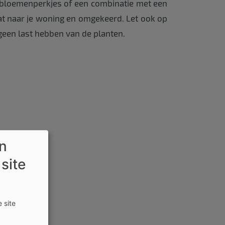
, bloemenperkjes of een combinatie met een
raat naar je woning en omgekeerd. Let ook op
 geen last hebben van de planten.
en
 site
 site