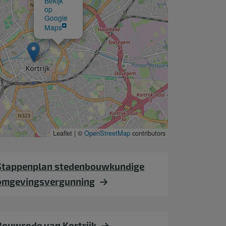
Bekijk
op
Google
Maps
Leaflet | ©
OpenStreetMap
contributors
Stappenplan stedenbouwkundige
omgevingsvergunning
Bouwcode van Kortrijk