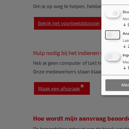
Om je op weg te helpen, hebben we een voo
Dru
Noo
Bekijk het voorbeelddossier
↓
Ana
Laa
↓
Hulp nodig bij het indienen van je doss
Ing
Maa
Heb je geen computer of lukt het niet om je
↓
Onze medewerkers staan klaar om je te he
Alle
Maak een afspraak
Hoe wordt mijn aanvraag beoord
De beoordeling gebeurt aan de hand van
d