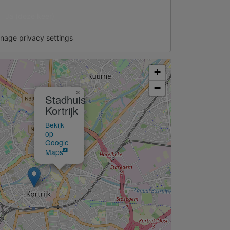
Ja (deze keer)
nage privacy settings
+
−
×
Stadhuis
Kortrijk
Bekijk
op
Google
Maps