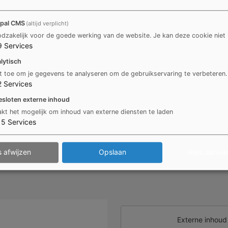
eringen, na de aanvraag.
pal CMS
(altijd verplicht)
 afspraak ''Rijbewijs - afhalen' en je moet het rijbewijs
dzakelijk voor de goede werking van de website. Je kan deze cookie niet 
9
Services
lytisch
t toe om je gegevens te analyseren om de gebruikservaring te verbeteren.
2
Services
esloten externe inhoud
kt het mogelijk om inhoud van externe diensten te laden
15
Services
s afwijzen
Opslaan
Alles aanva
Externe inhou