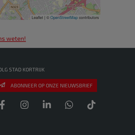
Leaflet | ©
OpenStreetMap
contributors
ns weten!
OLG STAD KORTRIJK
ABONNEER OP ONZE NIEUWSBRIEF