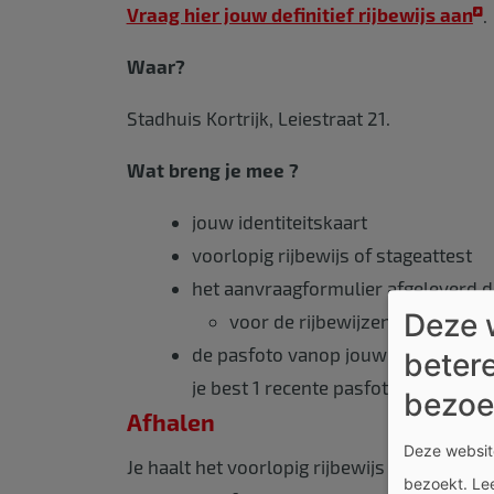
Vraag hier jouw definitief rijbewijs aan
.
Waar?
Stadhuis Kortrijk, Leiestraat 21.
Wat breng je mee ?
jouw identiteitskaart
voorlopig rijbewijs of stageattest
het aanvraagformulier afgeleverd 
Deze 
voor de rijbewijzen categorie 
de pasfoto vanop jouw identiteitska
betere
je best 1 recente pasfoto mee.
bezoe
Afhalen
Deze website
Je haalt het voorlopig rijbewijs persoonlijk
bezoekt.
Le