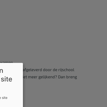
 examen
en
onderricht, afgeleverd door de rijschool
er recent of niet meer gelijkend? Dan breng
 site
 site