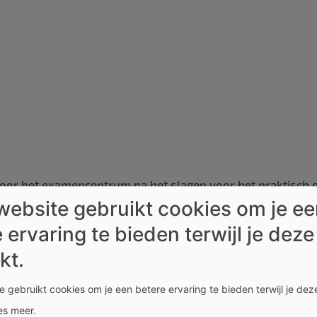
door het examencentrum na het slagen voor het praktisch
website gebruikt cookies om je e
AM: bijkomend bekwaamheidsattest/getuigschrift van 4 uur 
art wordt gebruikt voor jouw rijbewijs. Is die foto niet me
 ervaring te bieden terwijl je deze
kt.
 gebruikt cookies om je een betere ervaring te bieden terwijl je deze
 af of laat het afhalen door een derde met een
volmacht.
es meer
.