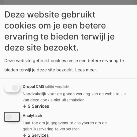
Deze website gebruikt
Dinsdag
cookies om je een betere
4 AUGUSTUS
ervaring te bieden terwijl je
deze site bezoekt.
09:00 - 12:30
Deze website gebruikt cookies om je een betere ervaring te
Op afspraak
bieden terwijl je deze site bezoekt.
Lees meer
.
Drupal CMS
(altijd verplicht)
Noodzakelijk voor de goede werking van de website. Je
kan deze cookie niet uitschakelen.
Woensdag
↓
9
Services
5 AUGUSTUS
Analytisch
Laat toe om je gegevens te analyseren om de
gebruikservaring te verbeteren.
↓
2
Services
09:00 - 12:30