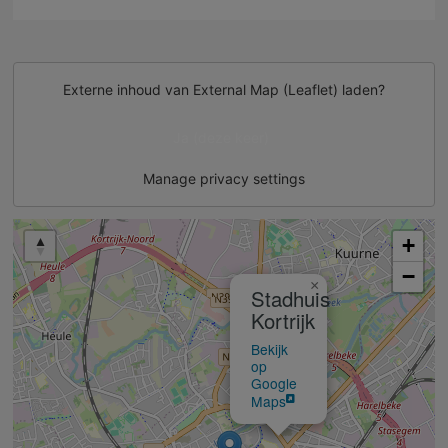
Externe inhoud van
External Map (Leaflet)
laden?
Ja (deze keer)
Manage privacy settings
+
−
×
Stadhuis
Kortrijk
Bekijk
op
Google
Maps