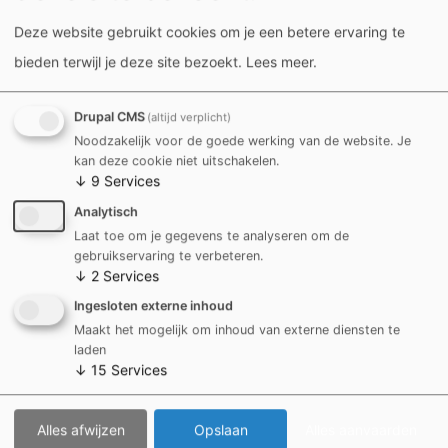
Wanneer?
Deze website gebruikt cookies om je een betere ervaring te
bieden terwijl je deze site bezoekt.
Lees meer
.
Je wordt hiervoor persoonlijk uitgenodigd.
Drupal CMS
Wat breng je mee?
(altijd verplicht)
Noodzakelijk voor de goede werking van de website. Je
jouw identiteitskaart
kan deze cookie niet uitschakelen.
↓
9
Services
Kosten
Analytisch
Laat toe om je gegevens te analyseren om de
gebruikservaring te verbeteren.
Een rijbewijs kost € 30,83.
↓
2
Services
Betalen enkel met bankkaart.
Ingesloten externe inhoud
Maakt het mogelijk om inhoud van externe diensten te
Tarieven
laden
↓
15
Services
Alles afwijzen
Opslaan
Alles aanvaarden
Burgerzaken