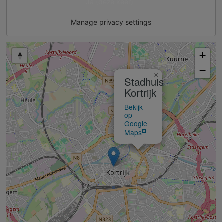
Ja (deze keer)
Manage privacy settings
+
−
×
Stadhuis
Kortrijk
Bekijk
op
Google
Maps