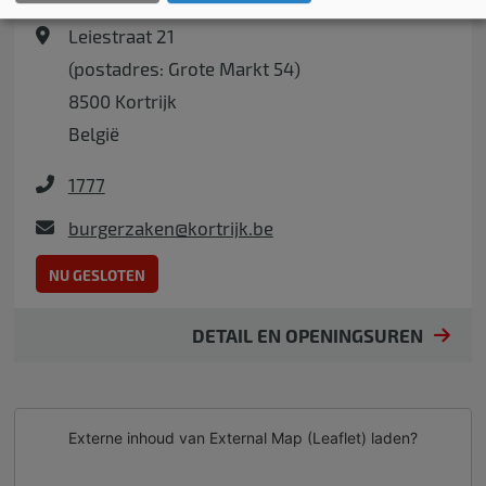
Leiestraat 21
(postadres: Grote Markt 54)
8500
Kortrijk
België
1777
burgerzaken@kortrijk.be
NU GESLOTEN
DETAIL EN OPENINGSUREN
Externe inhoud van
External Map (Leaflet)
laden?