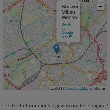
×
Bouwen
−
Milieu
Wonen
Bekijk
op
Google
Maps
Leaflet | ©
OpenStreetMap
contributors
Iets fout of onduidelijk gezien op deze pagina?