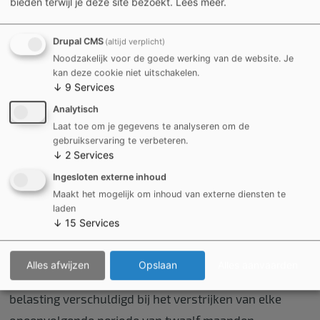
woningen
bieden terwijl je deze site bezoekt.
Lees meer
.
Wat?
Drupal CMS
(altijd verplicht)
Noodzakelijk voor de goede werking van de website. Je
Een gemeentebelasting op de woningen die
kan deze cookie niet uitschakelen.
opgenomen zijn in de
gewestelijke inventaris
van
↓
9
Services
ongeschikte en onbewoonbare woningen.
De
Analytisch
belasting is voor het eerst verschuldigd vanaf het
Laat toe om je gegevens te analyseren om de
gebruikservaring te verbeteren.
ogenblik dat de woning gedurende twaalf
↓
2
Services
opeenvolgende maanden opgenomen is in deze
Ingesloten externe inhoud
inventaris, of, voor woningen die bij de
Maakt het mogelijk om inhoud van externe diensten te
laden
inwerkingtreding van dit reglement reeds op de
↓
15
Services
inventaris waren opgenomen, bij de eerstvolgende
verjaardag van de inventarisatiedatum. Zolang de
Alles afwijzen
Opslaan
Alles aanvaarden
woning niet is geschrapt uit deze inventaris, blijft de
belasting verschuldigd bij het verstrijken van elke