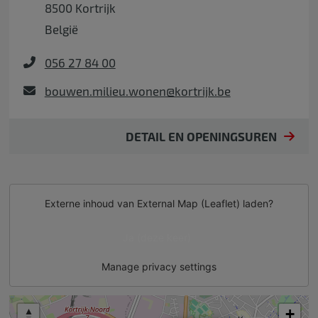
8500
Kortrijk
België
056 27 84 00
bouwen.milieu.wonen@kortrijk.be
DETAIL EN OPENINGSUREN
Externe inhoud van
External Map (Leaflet)
laden?
Ja (deze keer)
Manage privacy settings
+