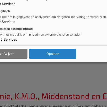
9
Services
lytisch
t toe om je gegevens te analyseren om de gebruikservaring te verbeteren.
2
Services
ijferd
esloten externe inhoud
kt het mogelijk om inhoud van externe diensten te laden
15
Services
nomisch profiel van de provincie” brengt de recente soci
abellen geven tendensen aan binnen verschillende thema's: 
s afwijzen
Opslaan
Alles aanva
ng & indicatoren van economische activiteit.
e, K.M.O., Middenstand en E
 land biedt Statbel een enorme waaier aan cijfers op vlak v