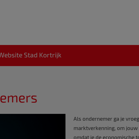
Website Stad Kortrijk
nemers
Als ondernemer ga je vroeg 
marktverkenning, om jouw b
omdat je de economische to