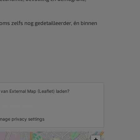
soms zelfs nog gedetailleerder, én binnen
d van
External Map (Leaflet)
laden?
Ja (deze keer)
nage privacy settings
+