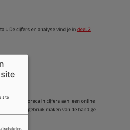
il. De cijfers en analyse vind je in
deel 2
en
 site
 site
ca, biedt Horeca in cijfers aan, een online
llen of je kan gebruik maken van de handige
uitschakelen.