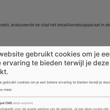
delt, analyseerde de stad het detailhandelsapparaat in deta
website gebruikt cookies om je e
 ervaring te bieden terwijl je deze
kt.
Horeca
 gebruikt cookies om je een betere ervaring te bieden terwijl je deze
de horeca?
Guidea
, het kenniscentrum voor toerisme en hore
es meer
.
u verzamelden. Je kan zelf tabellen en grafieken samenste
ze voor jou samenstelden.
pal CMS
(altijd verplicht)
dzakelijk voor de goede werking van de website. Je kan deze cookie niet 