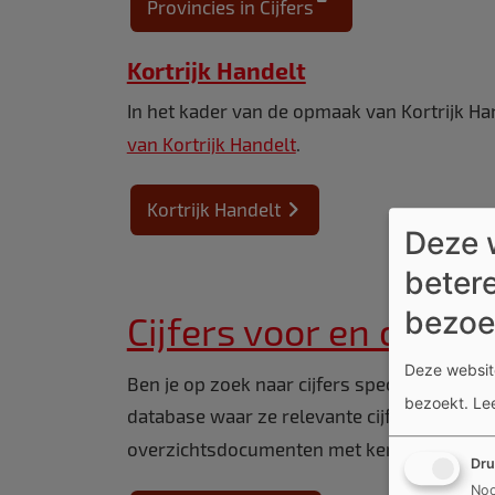
Provincies in Cijfers
Kortrijk Handelt
In het kader van de opmaak van Kortrijk Han
van Kortrijk Handelt
.
Kortrijk Handelt
Deze 
betere
bezoe
Cijfers voor en over 
Deze website
Ben je op zoek naar cijfers specifiek over 
bezoekt.
Le
database waar ze relevante cijfers voor jo
overzichtsdocumenten met kerncijfers die 
Dru
Noo