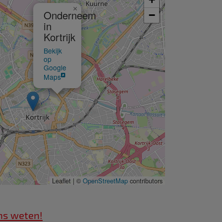
×
Onderneem
−
in
Kortrijk
Bekijk
op
Google
Maps
Leaflet | ©
OpenStreetMap
contributors
ns weten!