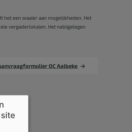
edt het een waaier aan mogelijkheden. Het
kele vergaderlokalen. Het nabijgelegen
Aanvraagformulier OC Aalbeke
en
 site