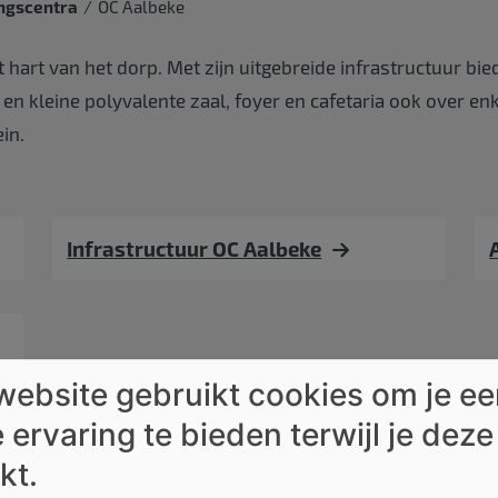
ngscentra
OC Aalbeke
hart van het dorp. Met zijn uitgebreide infrastructuur bi
 en kleine polyvalente zaal, foyer en cafetaria ook over en
in.
Infrastructuur OC Aalbeke
website gebruikt cookies om je e
 ervaring te bieden terwijl je deze
kt.