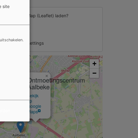
 site
d van
External Map (Leaflet)
laden?
Ja (deze keer)
uitschakelen.
nage privacy settings
+
−
×
Ontmoetingscentrum
Aalbeke
Bekijk
op
Google
arden
Maps