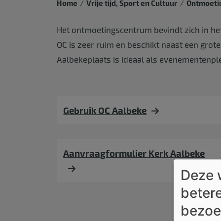
Home
Vrije tijd, Sport en Cultuur
Ontmoeti
Het ontmoetingscentrum bevindt zich in het 
OC is zeer ruim en beschikt naast een grote
Aalbekeplaats is ideaal als evenementenple
Gebruik OC Aalbeke
Aanvraagformulier Kerk Aalbeke
Deze 
betere
bezoe