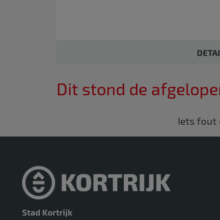
DETA
Dit stond de afgelope
Iets fout
Stad Kortrijk