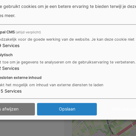
 gebruikt cookies om je een betere ervaring te bieden terwijl je deze
Externe inhou
es meer
.
pal CMS
(altijd verplicht)
dzakelijk voor de goede werking van de website. Je kan deze cookie niet 
Ma
9
Services
lytisch
t toe om je gegevens te analyseren om de gebruikservaring te verbeteren.
2
Services
esloten externe inhoud
kt het mogelijk om inhoud van externe diensten te laden
15
Services
s afwijzen
Opslaan
Alles aanva