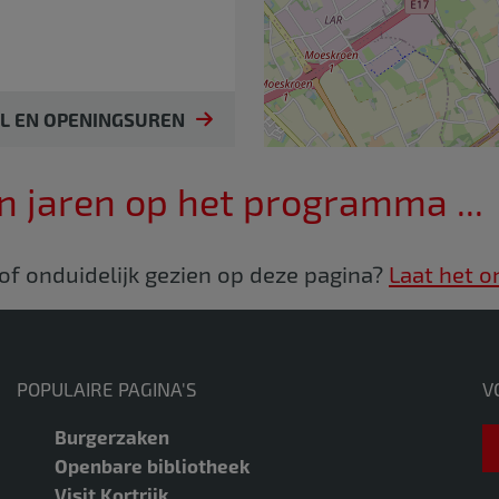
IL EN OPENINGSUREN
n jaren op het programma ...
 of onduidelijk gezien op deze pagina?
Laat het o
POPULAIRE PAGINA'S
V
Burgerzaken
Openbare bibliotheek
Visit Kortrijk