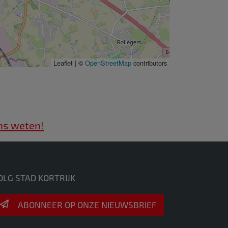
Leaflet | ©
OpenStreetMap
contributors
ns weten!
OLG STAD KORTRIJK
ABONNEER OP ONZE NIEUWSBRIEF