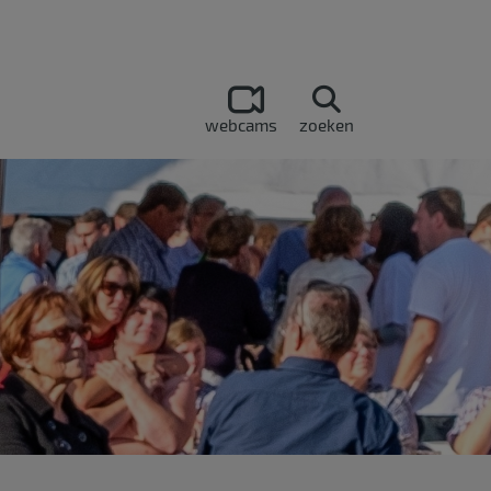
webcams
zoeken