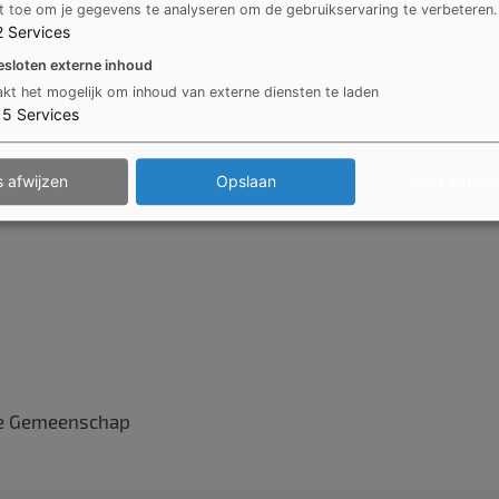
t toe om je gegevens te analyseren om de gebruikservaring te verbeteren.
mervakantie
2
Services
esloten externe inhoud
kt het mogelijk om inhoud van externe diensten te laden
15
Services
tvakantie
s afwijzen
Opslaan
Alles aanva
se Gemeenschap