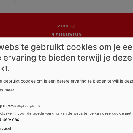
Zondag
9 AUGUSTUS
website gebruikt cookies om je e
 ervaring te bieden terwijl je deze
Gesloten
kt.
Zomervakantie
 gebruikt cookies om je een betere ervaring te bieden terwijl je deze
es meer
.
pal CMS
(altijd verplicht)
dzakelijk voor de goede werking van de website. Je kan deze cookie niet 
9
Services
lytisch