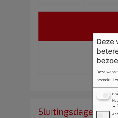
Deze 
betere
bezoe
Deze website
bezoekt.
Le
Dru
Noo
↓
Sluitingsdagen
Ana