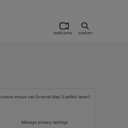
webcams
zoeken
Externe inhoud van
External Map (Leaflet)
laden?
Ja (deze keer)
Manage privacy settings