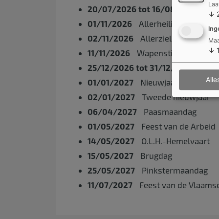
Laa
20/07/2026
tot 16/08/2026
Zo
↓
01/11/2026
Allerheiligen
Ing
02/11/2026
Allerzielen
Maa
↓
11/11/2026
Wapenstilstand
25/12/2026
tot 31/12/2026
Kers
Alle
01/01/2027
Nieuwjaar
02/01/2027
Tweede nieuwjaar
06/04/2027
Paasmaandag
01/05/2027
Feest van de Arbeid
14/05/2027
O.L.H.-Hemelvaart
15/05/2027
Brugdag
25/05/2027
Pinkstermaandag
11/07/2027
Feest van de Vlaam