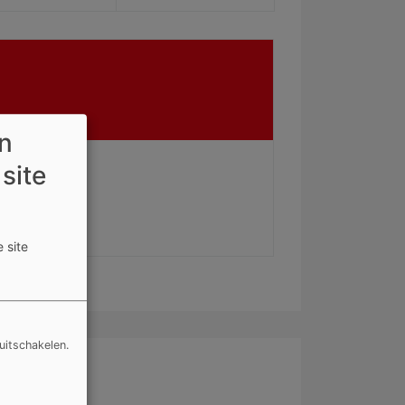
en
 site
 site
uitschakelen.