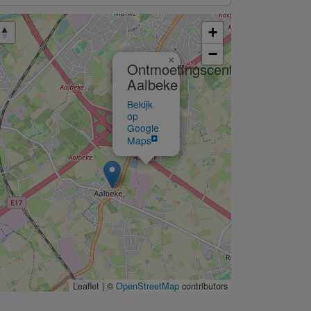
+
−
×
Ontmoetingscentrum
Aalbeke
Bekijk
op
Google
Maps
Leaflet | ©
OpenStreetMap
contributors