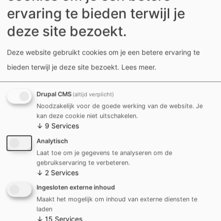
stukken. Het zijn authentieke verhalen gemaakt door
ervaring te bieden terwijl je
en met onze Zorgelozen. Sommigen vertellen het
deze site bezoekt.
woord anderen maken muziek of helpen achter de
schermen. We laten kwetsbare spelers aan het
Deze website gebruikt cookies om je een betere ervaring te
woord.
bieden terwijl je deze site bezoekt.
Lees meer
.
“Little men can be big”, zoals Geert Six het ook zou
Drupal CMS
(altijd verplicht)
aangeven: “tjoolders, zij en wij, kleine mensjes, kunnen
Noodzakelijk voor de goede werking van de website. Je
ook iets. Dat is waar het over gaat. Het gevecht om
kan deze cookie niet uitschakelen.
↓
9
Services
waardigheid.”
Analytisch
Laat toe om je gegevens te analyseren om de
Onze volgende voorstelling ‘Klankenkoorts’
gaat in
gebruikservaring te verbeteren.
première op 30 mei en zal 8 keer worden gespeeld.
↓
2
Services
Ingesloten externe inhoud
Waarom vond je het werken met UiTPAS belangrijk?
Maakt het mogelijk om inhoud van externe diensten te
laden
Elke drempel die er is, willen we ‘verbreken’. Onze
↓
15
Services