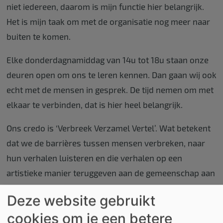
niet iedereen, daarom is mijn functie hier belangrijk.
Het is mijn taak om met de organisatie nog meer naar
buiten te komen.
Elke donderdagnamiddag van 14u tot 18u staan onze
deuren open om ons te leren kennen. Dan gaan wij ook
echt met de mensen in gesprek. De tijd nemen om met
elkaar te verbinden, dat is hier heel belangrijk.
Ons credo is ‘Verbreek Verzamel Vertel’. Wat betekent
dat we de barrières tussen mensen verbreken, naar
hun verhalen luisteren en die verhalen op een
artistieke manier teruggeven aan de gemeenschap aan
de hand van theater, panelgesprekken, lezingen, etc.
Deze website gebruikt
Onze theatervoorstellingen zijn dus geen klassieke
cookies om je een betere