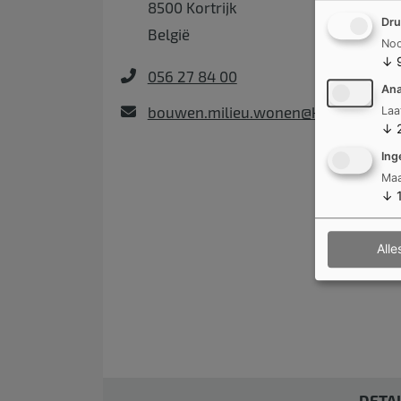
8500
Kortrijk
Dru
België
Noo
↓
056 27 84 00
Ana
bouwen.milieu.wonen@kortrijk.be
Laa
↓
Ing
Maa
↓
Alle
DETA