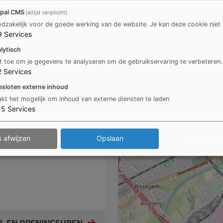
pal CMS
(altijd verplicht)
Ma
dzakelijk voor de goede werking van de website. Je kan deze cookie niet 
9
Services
lytisch
t toe om je gegevens te analyseren om de gebruikservaring te verbeteren.
2
Services
esloten externe inhoud
kt het mogelijk om inhoud van externe diensten te laden
15
Services
s afwijzen
Opslaan
Alles aanva
IL EN OPENINGSUREN