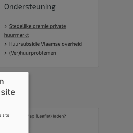
Ondersteuning
Stedelijke premie private
huurmarkt
Huursubsidie Vlaamse overheid
(Ver)huurproblemen
en
 site
 site
d van
External Map (Leaflet)
laden?
Ja (deze keer)