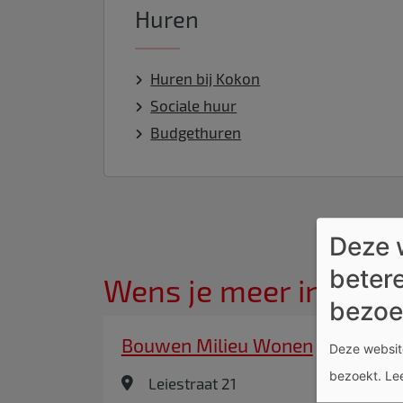
Huren
Huren bij Kokon
Sociale huur
Budgethuren
Deze 
betere
Wens je meer informat
bezoe
Bouwen Milieu Wonen
Deze website
bezoekt.
Le
Leiestraat 21