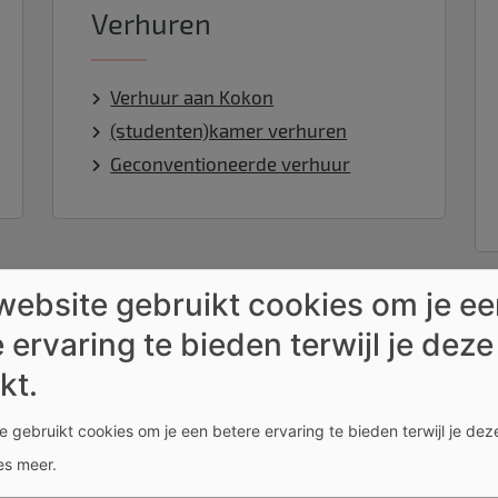
Verhuren
Verhuur aan Kokon
(studenten)kamer verhuren
Geconventioneerde verhuur
website gebruikt cookies om je e
 ervaring te bieden terwijl je deze
ie of heb je een vraag?
kt.
 gebruikt cookies om je een betere ervaring te bieden terwijl je deze
Externe inhou
es meer
.