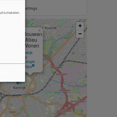
nage privacy settings
uitschakelen.
+
×
Bouwen
−
Milieu
Wonen
Bekijk
op
Google
Maps
arden