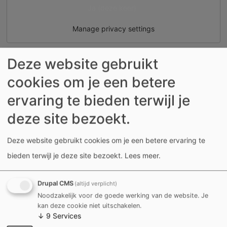
Ja (deze keer)
Manage privacy settings
Deze website gebruikt
+
−
cookies om je een betere
×
Begraafplaats
ervaring te bieden terwijl je
Marke
Bekijk
deze site bezoekt.
op
Google
Deze website gebruikt cookies om je een betere ervaring te
Maps
bieden terwijl je deze site bezoekt.
Lees meer
.
Drupal CMS
(altijd verplicht)
Noodzakelijk voor de goede werking van de website. Je
kan deze cookie niet uitschakelen.
↓
9
Services