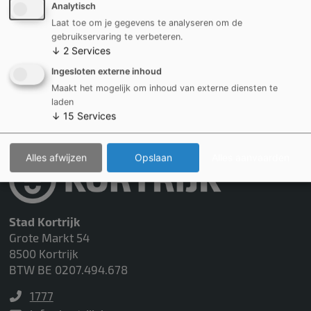
Analytisch
Laat toe om je gegevens te analyseren om de
Leaflet | ©
OpenStreetMap
contributors
gebruikservaring te verbeteren.
↓
2
Services
Ingesloten externe inhoud
Maakt het mogelijk om inhoud van externe diensten te
Iets fout of onduidelijk gezien op deze pagina?
laden
Laat het ons weten!
↓
15
Services
Alles afwijzen
Opslaan
Alles aanvaarden
Stad Kortrijk
Grote Markt 54
8500 Kortrijk
BTW BE 0207.494.678
1777