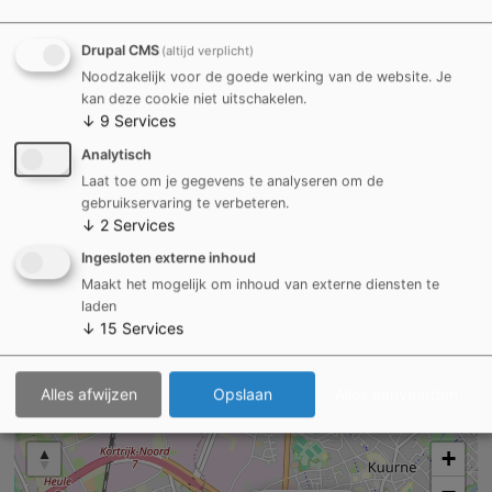
overlijden@kortrijk.be
Drupal CMS
(altijd verplicht)
Noodzakelijk voor de goede werking van de website. Je
NU OPEN
kan deze cookie niet uitschakelen.
↓
9
Services
Op afspraak
Analytisch
Laat toe om je gegevens te analyseren om de
DETAIL EN OPENINGSUREN
gebruikservaring te verbeteren.
↓
2
Services
Ingesloten externe inhoud
Maakt het mogelijk om inhoud van externe diensten te
Externe inhoud van
External Map (Leaflet)
laden?
laden
↓
15
Services
Ja (deze keer)
Manage privacy settings
Alles afwijzen
Opslaan
Alles aanvaarden
+