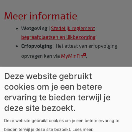
Meer informatie
Wetgeving
|
Stedelijk reglement
begraafplaatsen en lijkbezorging
Erfopvolging
|
Het attest van erfopvolging
opvragen kan via
MyMinFin
.
Deze website gebruikt
Overlijden
cookies om je een betere
Leiestraat 21
ervaring te bieden terwijl je
(postadres: Grote Markt 54)
deze site bezoekt.
8500
Kortrijk
België
Deze website gebruikt cookies om je een betere ervaring te
bieden terwijl je deze site bezoekt.
Lees meer
.
1777