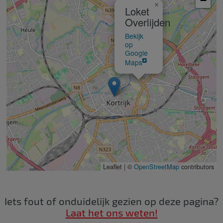
−
×
Loket
Overlijden
Bekijk
op
Google
Maps
Leaflet | ©
OpenStreetMap
contributors
Iets fout of onduidelijk gezien op deze pagina?
Laat het ons weten!