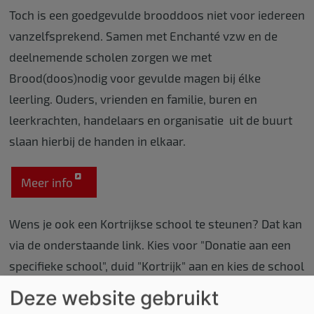
Toch is een goedgevulde brooddoos niet voor iedereen
vanzelfsprekend. Samen met Enchanté vzw en de
deelnemende scholen zorgen we met
Brood(doos)nodig voor gevulde magen bij élke
leerling. Ouders, vrienden en familie, buren en
leerkrachten, handelaars en organisatie uit de buurt
slaan hierbij de handen in elkaar.
Meer info
Wens je ook een Kortrijkse school te steunen? Dat kan
via de onderstaande link. Kies voor "Donatie aan een
specifieke school", duid "Kortrijk" aan en kies de school
die je wil steunen.
Deze website gebruikt