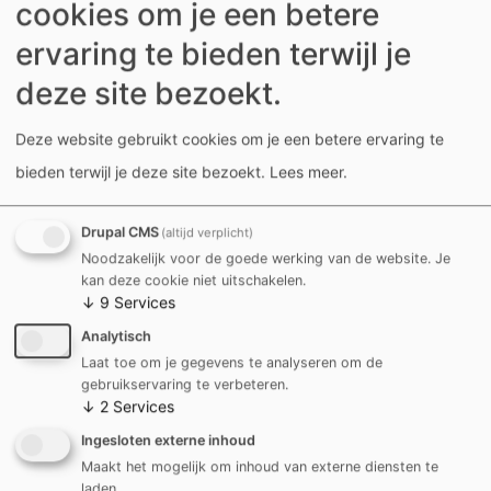
cookies om je een betere
Doneer
ervaring te bieden terwijl je
deze site bezoekt.
Heb je als Kortrijkse school interesse om ook hiermee
aan de slag te gaan? Neem dan contact op met
Deze website gebruikt cookies om je een betere ervaring te
onderwijs@kortrijk.be
bieden terwijl je deze site bezoekt.
Lees meer
.
Drupal CMS
(altijd verplicht)
Noodzakelijk voor de goede werking van de website. Je
kan deze cookie niet uitschakelen.
↓
9
Services
Iets fout of onduidelijk gezien op deze pagina?
Analytisch
Laat het ons weten!
Laat toe om je gegevens te analyseren om de
gebruikservaring te verbeteren.
↓
2
Services
Ingesloten externe inhoud
Maakt het mogelijk om inhoud van externe diensten te
laden