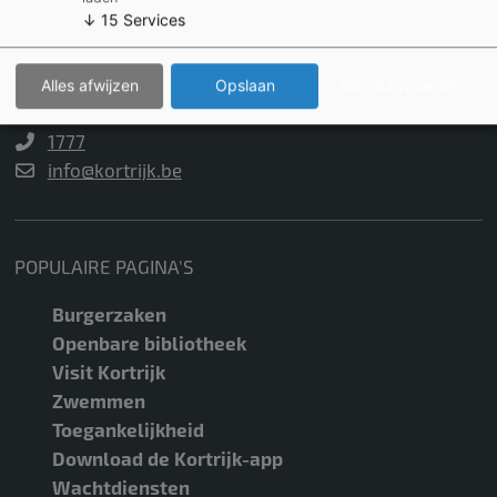
↓
15
Services
Stad Kortrijk
Grote Markt 54
8500 Kortrijk
Alles afwijzen
Opslaan
Alles aanvaarden
BTW BE 0207.494.678
1777
info@kortrijk.be
POPULAIRE PAGINA'S
Burgerzaken
Openbare bibliotheek
Visit Kortrijk
Zwemmen
Toegankelijkheid
Download de Kortrijk-app
Wachtdiensten