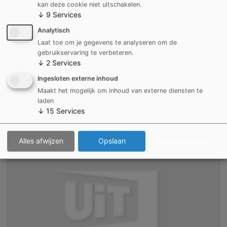
kan deze cookie niet uitschakelen.
↓
9
Services
Analytisch
Links
Laat toe om je gegevens te analyseren om de
gebruikservaring te verbeteren.
http://www.kortrijk.be/adressen/baggaertshof
↓
2
Services
Ingesloten externe inhoud
Maakt het mogelijk om inhoud van externe diensten te
laden
↓
15
Services
Alles afwijzen
Opslaan
Alles aanvaarden