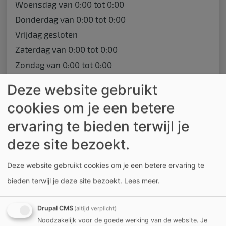
Woensdag
van
0:00
tot
0:00
Donderdag
van
0:00
tot
0:00
Vrijdag
gesloten
Zaterdag
van
0:00
tot
0:00
Zondag
van
0:00
tot
0:00
Deze website gebruikt
Locatie
cookies om je een betere
Baggaertshof
ervaring te bieden terwijl je
Sint-Jansstraat 37
deze site bezoekt.
8500 Kortrijk
Toon op kaart
Deze website gebruikt cookies om je een betere ervaring te
bieden terwijl je deze site bezoekt.
Lees meer
.
Prijs
Drupal CMS
(altijd verplicht)
Noodzakelijk voor de goede werking van de website. Je
Basistarief: gratis