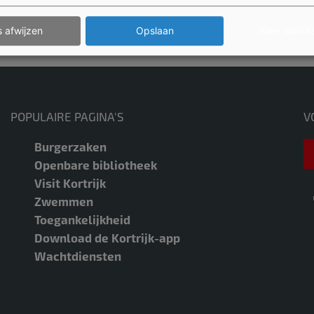
s afwijzen
Opslaan
Alles aanva
 of onduidelijk gezien op deze pagina?
Laat het o
POPULAIRE PAGINA'S
V
Burgerzaken
Openbare bibliotheek
Visit Kortrijk
Zwemmen
Toegankelijkheid
Download de Kortrijk-app
Wachtdiensten