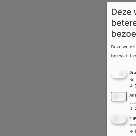
Deze 
betere
bezoe
Deze website
bezoekt.
Le
Dru
Noo
↓
Ana
Laa
↓
Ing
Maa
↓