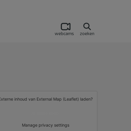
webcams
zoeken
Externe inhoud van
External Map (Leaflet)
laden?
Ja (deze keer)
Manage privacy settings