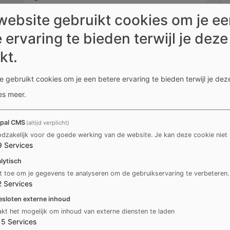
056 27 74 00
website gebruikt cookies om je e
evenementen@kortrijk.be
 ervaring te bieden terwijl je deze
kt.
http://www.kortrijk.be
 gebruikt cookies om je een betere ervaring te bieden terwijl je deze
es meer
.
pal CMS
(altijd verplicht)
dzakelijk voor de goede werking van de website. Je kan deze cookie niet 
9
Services
lytisch
t toe om je gegevens te analyseren om de gebruikservaring te verbeteren.
2
Services
esloten externe inhoud
kt het mogelijk om inhoud van externe diensten te laden
15
Services