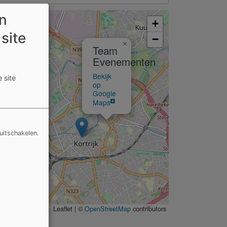
en
+
 site
−
×
Team
Evenementen
Bekijk
 site
op
Google
Maps
uitschakelen.
Leaflet | ©
OpenStreetMap
contributors