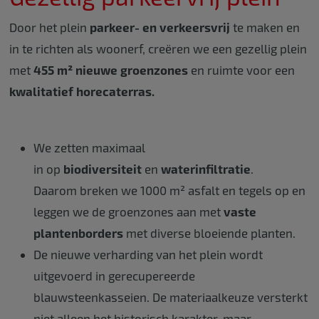
Door het plein
parkeer- en verkeersvrij
te maken en
in te richten als woonerf, creëren we een gezellig plein
met
455 m² nieuwe groenzones
en ruimte voor een
kwalitatief horecaterras.
We zetten maximaal
in op
biodiversiteit
en
waterinfiltratie
.
Daarom breken we 1000 m² asfalt en tegels op en
leggen we de groenzones aan met
vaste
plantenborders
met diverse bloeiende planten.
De nieuwe verharding van het plein wordt
uitgevoerd in gerecupereerde
blauwsteenkasseien. De materiaalkeuze versterkt
niet alleen het historisch karakter, maar