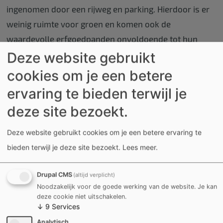
ingenomen door een rijweg en parking. Hierdoor is er
weinig ruimte voor groen en komen ook de
waardevolle erfgoedpanden onvoldoende tot hun
recht. De enkele parkeerplaatsen zorgen bovendien
Deze website gebruikt
voor veel zoekverkeer rond het plein.
cookies om je een betere
ervaring te bieden terwijl je
deze site bezoekt.
Deze website gebruikt cookies om je een betere ervaring te
bieden terwijl je deze site bezoekt.
Lees meer
.
Drupal CMS
(altijd verplicht)
Noodzakelijk voor de goede werking van de website. Je kan
deze cookie niet uitschakelen.
↓
9
Services
Analytisch