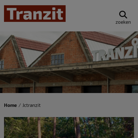
zoeken
Home
Jctranzit