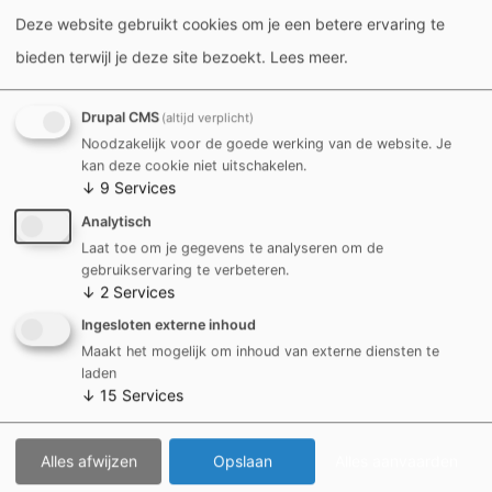
Deze website gebruikt cookies om je een betere ervaring te
bieden terwijl je deze site bezoekt.
Lees meer
.
Ik wil naar het Urban Sports Park
Drupal CMS
(altijd verplicht)
Noodzakelijk voor de goede werking van de website. Je
kan deze cookie niet uitschakelen.
↓
9
Services
Analytisch
Laat toe om je gegevens te analyseren om de
gebruikservaring te verbeteren.
↓
2
Services
Ingesloten externe inhoud
Maakt het mogelijk om inhoud van externe diensten te
laden
↓
15
Services
Ons eigen events & activiteiten in beeld
Alles afwijzen
Opslaan
Alles aanvaarden