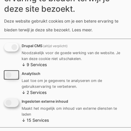
deze site bezoekt.
Prijs
Deze website gebruikt cookies om je een betere ervaring te
Basistarief: € 130
bieden terwijl je deze site bezoekt.
Lees meer
.
Drupal CMS
(altijd verplicht)
Leeftijd
Noodzakelijk voor de goede werking van de website. Je
9+
kan deze cookie niet uitschakelen.
↓
9
Services
Analytisch
Reservaties
Laat toe om je gegevens te analyseren om de
gebruikservaring te verbeteren.
Schrijf je in
↓
2
Services
Ingesloten externe inhoud
Maakt het mogelijk om inhoud van externe diensten te
laden
Organisatie
↓
15
Services
Danzas vzw