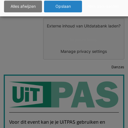
Alles afwijzen
Opslaan
Alles aanvaarden
Externe inhoud van
Uitdatabank
laden?
Ja (deze keer)
Manage privacy settings
Danzas
Voor dit event kan je je UiTPAS gebruiken en