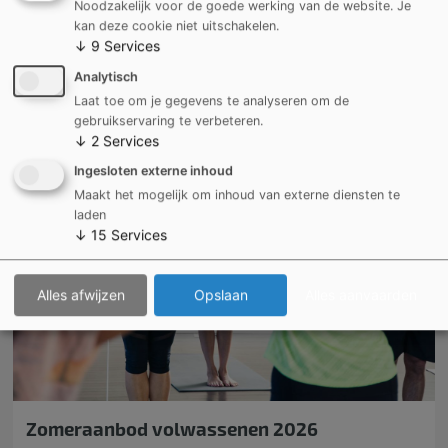
Noodzakelijk voor de goede werking van de website. Je
kan deze cookie niet uitschakelen.
↓
9
Services
Analytisch
Laat toe om je gegevens te analyseren om de
Evenementen
gebruikservaring te verbeteren.
↓
2
Services
Ingesloten externe inhoud
Maakt het mogelijk om inhoud van externe diensten te
laden
↓
15
Services
Alles afwijzen
Opslaan
Alles aanvaarden
Zomeraanbod volwassenen 2026