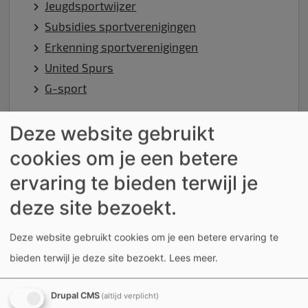
Jeugdsportwijzer
Subsidies sportverenigingen
Erkenning sportverenigingen
United Spurs
G-sport
Deze website gebruikt
cookies om je een betere
Sportcentra
ervaring te bieden terwijl je
deze site bezoekt.
Overzicht sportcentra
Aanvraag gebruik sportinfrastructuur
Deze website gebruikt cookies om je een betere ervaring te
Huishoudelijk reglement sport
bieden terwijl je deze site bezoekt.
Lees meer
.
Tarieven
Gebruikersreglement sportaccommodatie
Drupal CMS
(altijd verplicht)